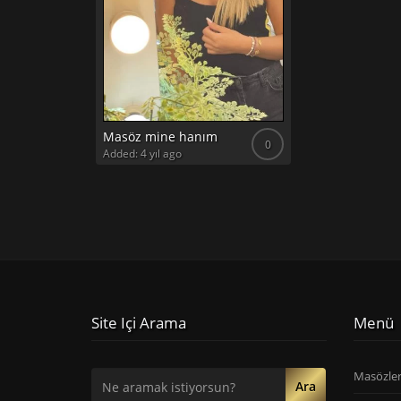
Masöz mine hanım
0
Added: 4 yıl ago
Site Içi Arama
Menü
Masözle
Ara