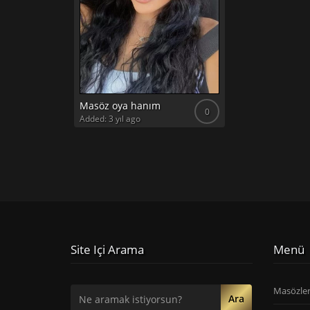
Masöz oya hanım
0
Added: 3 yıl ago
Site Içi Arama
Menü
Masözle
Ara