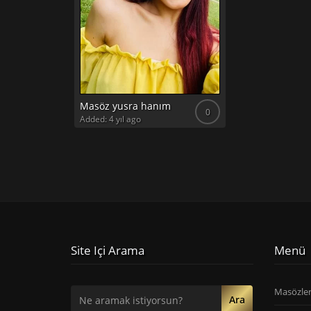
Masöz yusra hanım
0
Added: 4 yıl ago
Site Içi Arama
Menü
Masözle
Ara