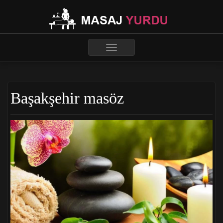
Toggle
navigation
Başakşehir masöz