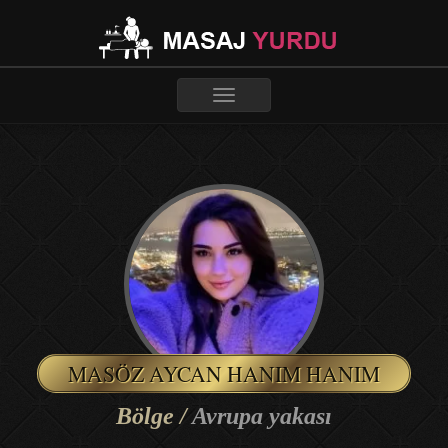
Toggle
navigation
MASÖZ AYCAN HANIM HANIM
Bölge /
Avrupa yakası