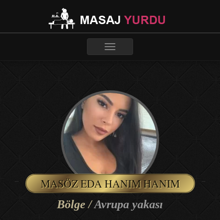
Toggle
navigation
MASÖZ EDA HANIM HANIM
Bölge /
Avrupa yakası