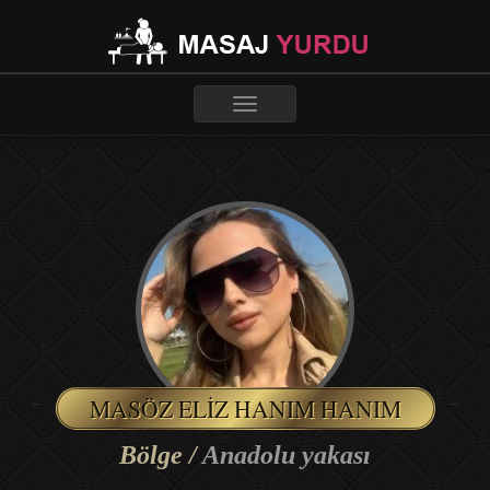
Toggle
navigation
MASÖZ ELIZ HANIM HANIM
Bölge /
Anadolu yakası