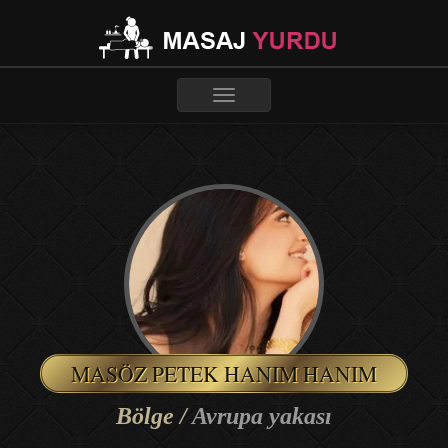
Toggle
navigation
MASÖZ PETEK HANIM HANIM
Bölge /
Avrupa yakası