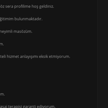
z sera profilime hoş geldiniz.
ğitimim bulunmaktadır.
deneyimli masözüm.
im.
teli hizmet anlayışımı eksik etmiyorum.
im.
masaj terapisi garanti ediyorum.