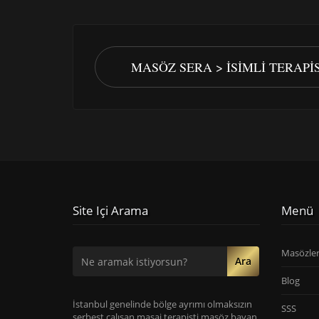
MASÖZ SERA > İSIMLI TERAP
Site Içi Arama
Menü
Masözle
Ara
Blog
İstanbul genelinde bölge ayrımı olmaksızın
SSS
serbest çalışan masaj terapisti masöz bayan