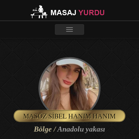
Toggle
navigation
MASÖZ SIBEL HANIM HANIM
Bölge /
Anadolu yakası