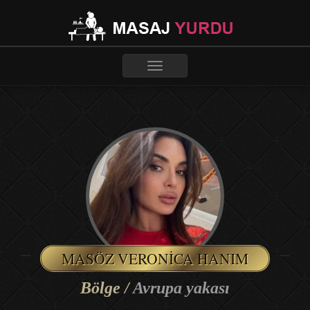
Toggle
navigation
MASÖZ VERONICA HANIM
Bölge /
Avrupa yakası