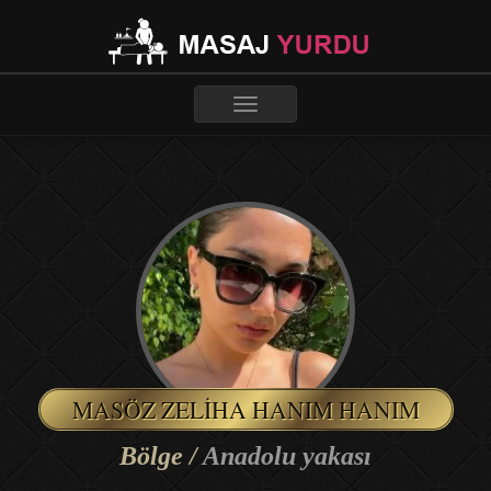
Toggle
navigation
MASÖZ ZELIHA HANIM HANIM
Bölge /
Anadolu yakası