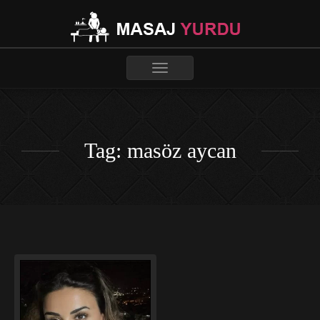
Toggle
navigation
Tag: masöz aycan