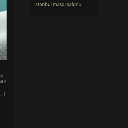
İstanbul masaj salonu
ma
mak
[…]