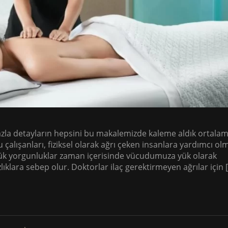
azla detayların hepsini bu makalemizde kaleme aldık ortala
u çalışanları, fiziksel olarak ağrı çeken insanlara yardımcı ol
ünlük yorgunluklar zaman içerisinde vücudumuza yük olarak
ızlıklara sebep olur. Doktorlar ilaç gerektirmeyen ağrılar için 