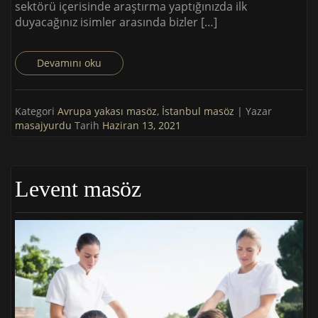
sektörü içerisinde araştırma yaptığınızda ilk
duyacağınız isimler arasında bizler […]
Devamını oku
Kategori
Avrupa yakası masöz
,
İstanbul masöz
| Yazar
masajyurdu
Tarih
Haziran 13, 2021
Levent masöz